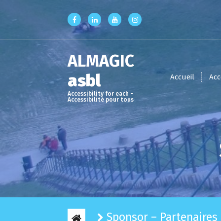
S
k
i
p
t
ALMAGIC
o
c
asbl
Accueil
Acc
o
n
Accessibility for each -
Accessibilité pour tous
t
e
n
t
Sponsor – Partenaires